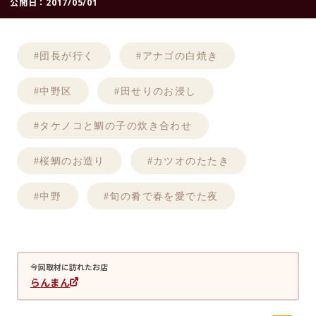
公開日：
2017/05/01
#団長が行く
#アナゴの白焼き
#中野区
#田せりのお浸し
#タケノコと鯛の子の炊き合わせ
#桜鯛のお造り
#カツオのたたき
#中野
#旬の肴で春を愛でた夜
今回取材に訪れたお店
らんまん