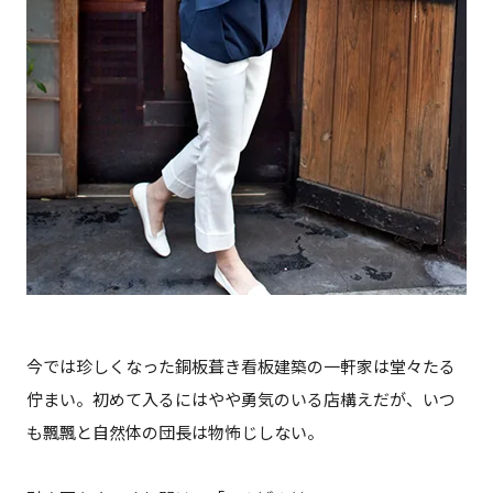
今では珍しくなった銅板葺き看板建築の一軒家は堂々たる
佇まい。初めて入るにはやや勇気のいる店構えだが、いつ
も飄飄と自然体の団長は物怖じしない。