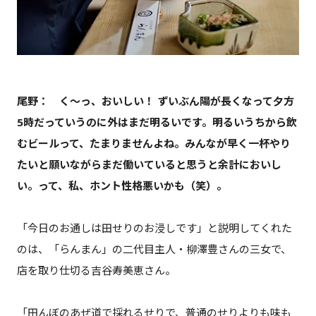
尾野： く～っ、おいしい！ ずいぶん陽が長くなって夕方
5時だっていうのに外はまだ明るいです。明るいうちから飲
むビールって、たまりませんよね。みんなが早く一杯やり
たいと願いながらまだ働いていると思うと余計においし
い。って、私、ホント性格悪いかも（笑）。
「今日のお通しは田せりのお浸しです」と説明してくれた
のは、「らんまん」の二代目主人・柳澤豊さんの三女で、
店を取り仕切る吉谷寿美恵さん。
「田んぼのあぜ道で採れるせりで、普通のせりよりも味も