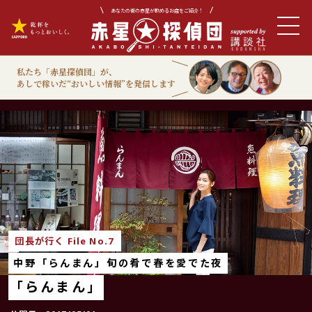
あなたの街の赤星が飲めるお店をご紹介！
私たち「赤星探偵団」が、
あしで稼いだ“おいしい情報”を発信します
団長が行く
団長が行く File No.7
中野「らんまん」旬の肴で春を愛でた夜
「らんまん」