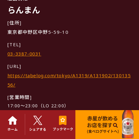
らんまん
[住所]
東京都中野区中野5-59-10
[TEL]
03-3387-0031
[URL]
https://tabelog.com/tokyo/A1319/A131902/130135
56/
[営業時間]
17:00～23:00（LO 22:00）
定休日：日曜日、第2・4土曜日、祝日の月曜日
サッポロラガービール中瓶500円、日本酒350円～、焼酎
400円、ウイスキー300円。
ブックマーク
ホーム
シェアする
各種魚料理1000円前後～、おでん100円～（10月～4月