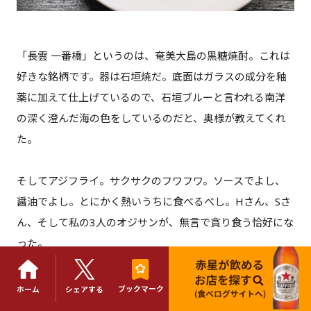
「長雲 一番橋」というのは、奄美大島の黒糖焼酎。これは
好きな銘柄です。器は石垣焼だ。底面はガラスの成分を釉
薬に加えて仕上げているので、石垣ブルーと言われる南洋
の深く澄んだ海の色をしているのだと、奥様が教えてくれ
た。
そしてアジフライ。サクサクのフワフワ。ソースでよし、
醤油でよし。とにかく熱いうちに食べるべし。Hさん、Sさ
ん、そして私の3人のオジサンが、無言で貪り食う恰好にな
った。
いやあ、楽しいな。店は、先代が始めてから10年。現在の
ブックマーク
ホーム
シェアする
店主が継いでからでもまだ7年と比較的新しい。夕方から夜