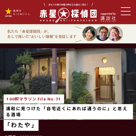
あなたの街の赤星が飲めるお店をご紹介！
私たち「赤星探偵団」が、
あしで稼いだ“おいしい情報”を発信します
100軒マラソン
100軒マラソン File No.71
浦和に見つけた「自宅近くにあれば通うのに」と思え
る酒場
「わたや」