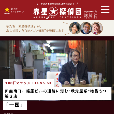
あなたの街の赤星が飲めるお店をご紹介！
私たち「赤星探偵団」が、
あしで稼いだ“おいしい情報”を発信します
100軒マラソン
100軒マラソン File No.63
田無南口、雑居ビルの通路に潜む“秋元屋系”絶品もつ
焼き店
「一国」