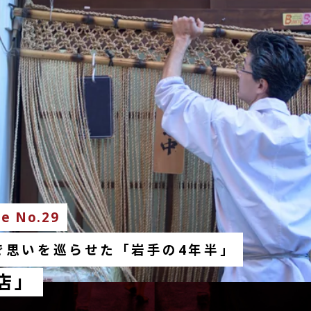
e No.29
で思いを巡らせた「岩手の4年半」
店」