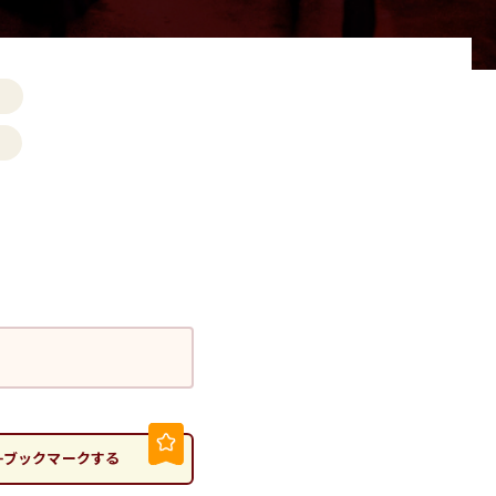
す
」
ブックマークする