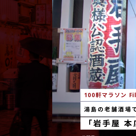
100軒マラソン Fil
湯島の老舗酒場
「岩手屋 本