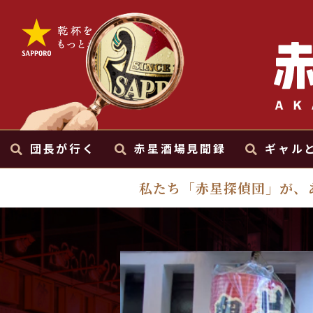
団長が行く
赤星酒場見聞録
ギャル
私たち「赤星探偵団」が、
100軒マラソン