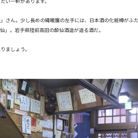
りたい一軒があります。
屋」さん。少し長めの縄暖簾の左手には、日本酒の化粧樽がふ
酔仙」。岩手県陸前高田の酔仙酒造が造る酒だ。
入りましょう。