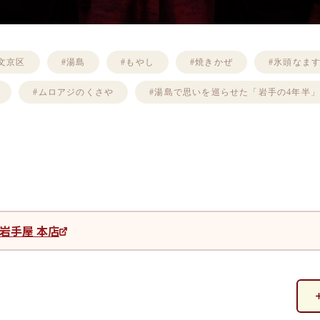
#文京区
#湯島
#もやし
#焼きかぜ
#氷頭なま
#ムロアジのくさや
#湯島で思いを巡らせた「岩手の4年半
岩手屋 本店