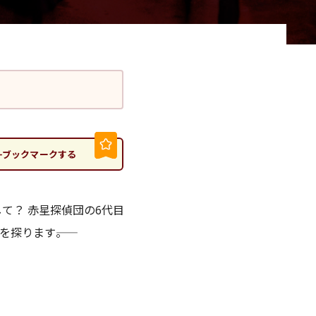
ブックマークする
て？ 赤星探偵団の6代目
探ります――。