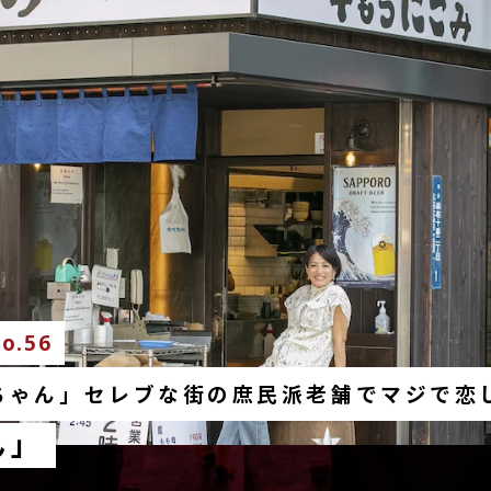
o.56
ちゃん」セレブな街の庶民派老舗でマジで恋
ん」