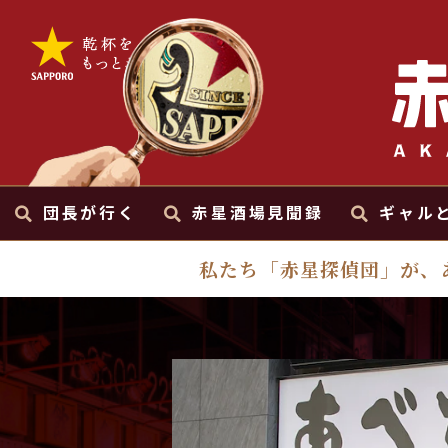
団長が行く
赤星酒場見聞録
ギャル
私たち「赤星探偵団」が、
団長が行く