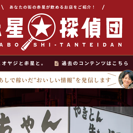
あなたの街の赤星が飲めるお店をご紹介！
とオヤジと赤星と。
過去のコンテンツはこちら
あしで稼いだ“おいしい情報”を発信します