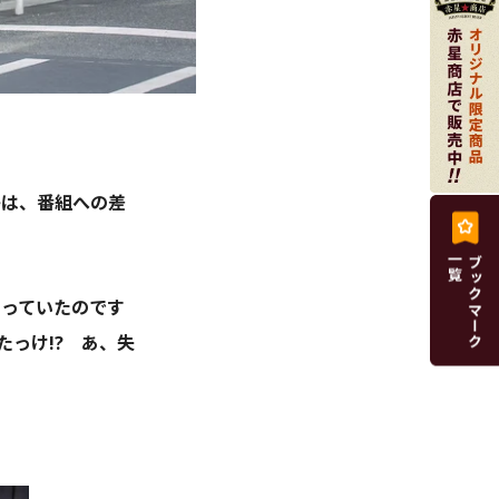
鳥は、番組への差
知っていたのです
っけ!? あ、失