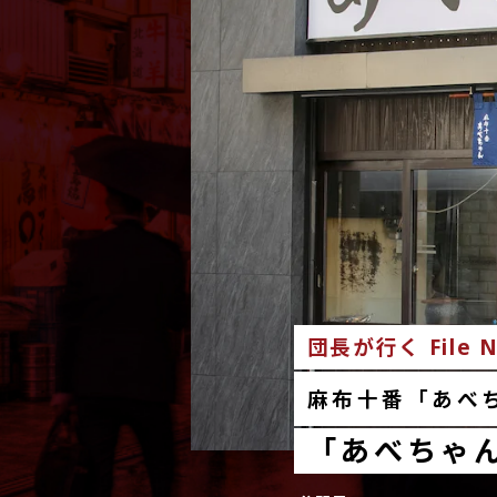
団長が行く File N
麻布十番「あべ
「あべちゃ