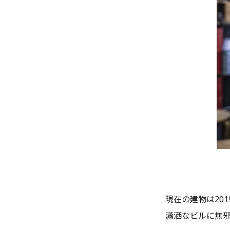
現在の建物は20
瀟洒なビルに無邪