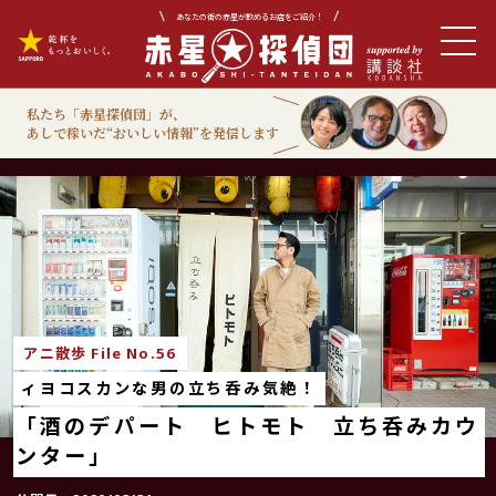
あなたの街の赤星が飲めるお店をご紹介！
私たち「赤星探偵団」が、
あしで稼いだ“おいしい情報”を発信します
アニ散歩
アニ散歩 File No.56
ィヨコスカンな男の立ち呑み気絶！
「酒のデパート ヒトモト 立ち呑みカウ
ンター」