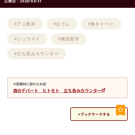
公開日：
2020/03/31
#アニ散歩
#おでん
#春キャベツ
#シュウマイ
#横須賀市
#立ち呑みカウンター
今回取材に訪れたお店
酒のデパート ヒトモト 立ち呑みカウンター
ブックマークする