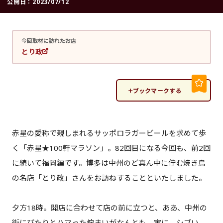
公開日：
2023/07/12
今回取材に訪れたお店
とり政
ブックマークする
赤星の愛称で親しまれるサッポロラガービールを求めて歩
く「赤星★100軒マラソン」。82回目になる今回も、前2回
に続いて福岡編です。博多は中州のど真ん中に佇む焼き鳥
の名店「とり政」さんをお訪ねすることといたしました。
夕方18時。開店に合わせて店の前に立つと、ああ、中州の
街にぴたりとハマった佇まいがなんとも、実に、シブい。