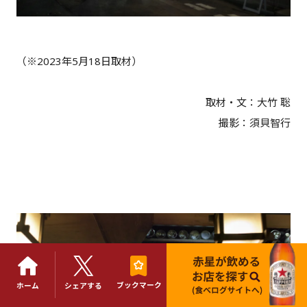
（※2023年5月18日取材）
取材・文：大竹 聡
撮影：須貝智行
ブックマーク
ホーム
シェアする