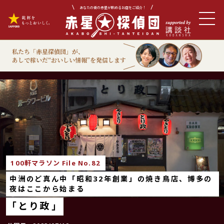
あなたの街の赤星が飲めるお店をご紹介！
私たち「赤星探偵団」が、
あしで稼いだ“おいしい情報”を発信します
100軒マラソン
100軒マラソン File No.82
中洲のど真ん中「昭和32年創業」の焼き鳥店、博多の
夜はここから始まる
「とり政」