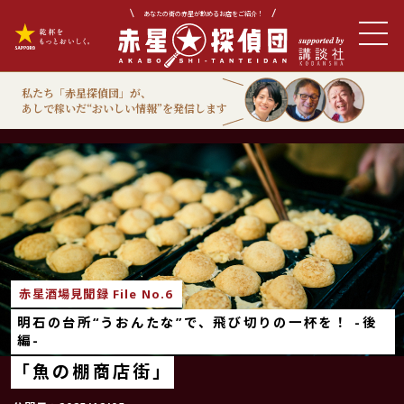
あなたの街の赤星が飲めるお店をご紹介！
私たち「赤星探偵団」が、
あしで稼いだ“おいしい情報”を発信します
赤星酒場見聞録
赤星酒場見聞録 File No.6
明石の台所“うおんたな”で、飛び切りの一杯を！ -後
編-
「魚の棚商店街」