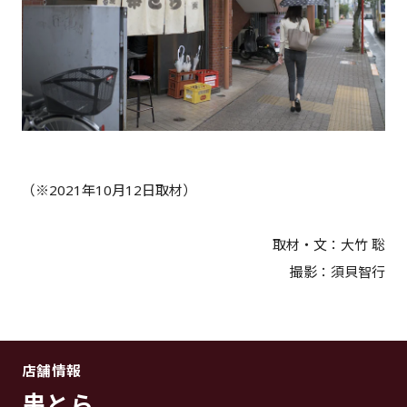
（※2021年10月12日取材）
取材・文：大竹 聡
撮影：須貝智行
店舗情報
串とら