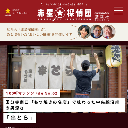
あなたの街の赤星が飲めるお店をご紹介！
私たち「赤星探偵団」が、
あしで稼いだ“おいしい情報”を発信します
100軒マラソン
100軒マラソン File No.62
国分寺南口「もつ焼きの名店」で味わった中央線沿線
の奥深さ
「串とら」