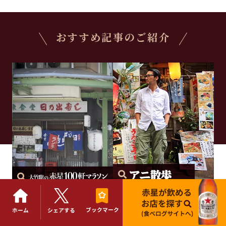
おすすめ記事のご紹介
と赤星
と赤星
File No.91
File No.5
ブックマーク
ホーム
シェアする
尾張一宮に見つけた
軍パンと「大衆割烹 味と