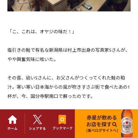
「こ、これは、オヤジの味だ！」
塩引きの鮭で有名な新潟県は村上市出身の写真家Sさんが、
やや興奮気味に呟いた。
その昔、幼いSさんに、お父さんがつくってくれた鮭の粕
汁。寒い寒い日本海からの風が吹きすさぶ街で食べたあの1
杯が、今、国分寺駅南口で蘇ったのです。
ブックマーク
ホーム
シェアする