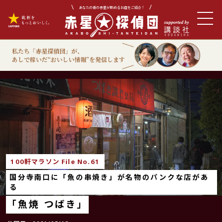
あなたの街の赤星が飲めるお店をご紹介！
私たち「赤星探偵団」が、
あしで稼いだ“おいしい情報”を発信します
100軒マラソン
100軒マラソン File No.61
国分寺南口に「魚の串焼き」が名物のパンクな店があ
る
「魚焼 つばき」