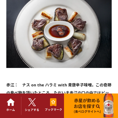
赤江： ナス on the ハラミ with 青唐辛子味噌。この奇跡
の食べ物を頂いたところ、ただいま赤江の口の中ではビッ
グバンが起こり、宇宙が拡張を始めました。
ブックマーク
ホーム
シェアする
先ほどから「ん？」って感じてたんですが、今、確信しま