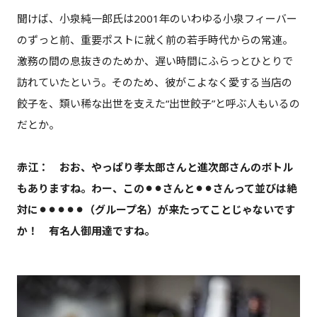
聞けば、小泉純一郎氏は2001年のいわゆる小泉フィーバー
のずっと前、重要ポストに就く前の若手時代からの常連。
激務の間の息抜きのためか、遅い時間にふらっとひとりで
訪れていたという。そのため、彼がこよなく愛する当店の
餃子を、類い稀な出世を支えた“出世餃子”と呼ぶ人もいるの
だとか。
赤江： おお、やっぱり孝太郎さんと進次郎さんのボトル
もありますね。わー、この⚫︎⚫︎さんと⚫︎⚫︎さんって並びは絶
対に⚫︎⚫︎⚫︎⚫︎⚫︎（グループ名）が来たってことじゃないです
か！ 有名人御用達ですね。