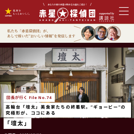
あなたの街の赤星が飲めるお店をご紹介！
私たち「赤星探偵団」が、
あしで稼いだ“おいしい情報”を発信します
団長が行く
団長が行く File No.74
高輪台「壇太」美食家たちの終着駅。“ギョービー”の
究極形が、ココにある
「壇太」