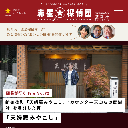
あなたの街の赤星が飲めるお店をご紹介！
私たち「赤星探偵団」が、
あしで稼いだ“おいしい情報”を発信します
団長が行く
団長が行く File No.72
新御徒町「天婦羅みやこし」“カウンター天ぷらの醍醐
味”を堪能した宵
「天婦羅みやこし」