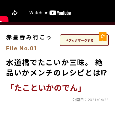
赤星吞み行こっ
ブックマークする
File No.01
水道橋でたこいか三昧。 絶
品いかメンチのレシピとは!?
「たこといかのでん」
公開日：
2021/04/23