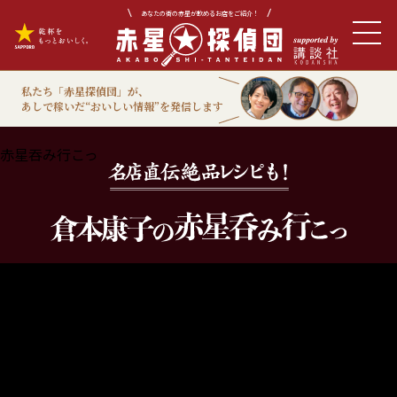
あなたの街の赤星が飲めるお店をご紹介！
私たち「赤星探偵団」が、
あしで稼いだ“おいしい情報”を発信します
赤星吞み行こっ