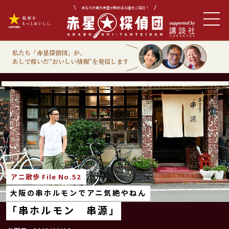
あなたの街の赤星が飲めるお店をご紹介！
私たち「赤星探偵団」が、
あしで稼いだ“おいしい情報”を発信します
アニ散歩
アニ散歩 File No.52
大阪の串ホルモンでアニ気絶やねん
「串ホルモン 串源」