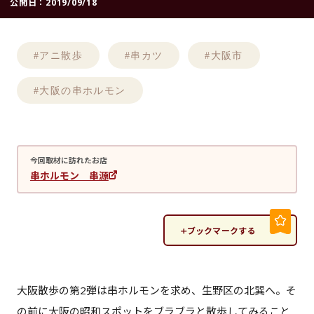
公開日：
2019/09/18
#アニ散歩
#串カツ
#大阪市
#大阪の串ホルモン
今回取材に訪れたお店
串ホルモン 串源
ブックマークする
大阪散歩の第2弾は串ホルモンを求め、生野区の北巽へ。そ
の前に大阪の昭和スポットをブラブラと散歩してみること