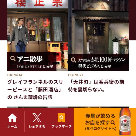
と赤星
と赤星
File No.14
File No.21
グレイフランネルのスリ
「大井町」は呑兵衛の期
ーピースと「藤田酒店」
待を裏切らない。
の さんま蒲焼の缶詰
ブックマーク
ホーム
シェアする