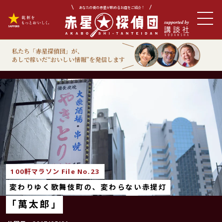
あなたの街の赤星が飲めるお店をご紹介！
私たち「赤星探偵団」が、
あしで稼いだ“おいしい情報”を発信します
100軒マラソン
100軒マラソン File No.23
変わりゆく歌舞伎町の、変わらない赤提灯
「萬太郎」