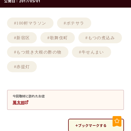
公開日：
2017/05/01
#100軒マラソン
#ポテサラ
#新宿区
#歌舞伎町
#もつの煮込み
#もつ焼き大根の酢の物
#牛せんまい
#赤提灯
今回取材に訪れたお店
萬太郎
ブックマークする