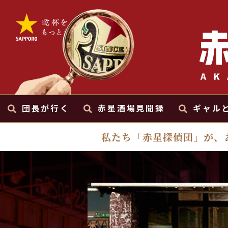
団長が行く
赤星酒場見聞録
ギャル
私たち「赤星探偵団」が、
アニ散歩