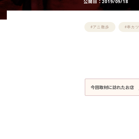
公開日：
2019/09/18
#アニ散歩
#串カ
今回取材に訪れたお店