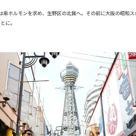
弾は串ホルモンを求め、生野区の北巽へ。その前に大阪の昭和ス
ことに。