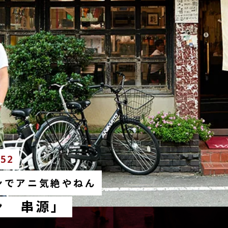
.52
ンでアニ気絶やねん
ン 串源」