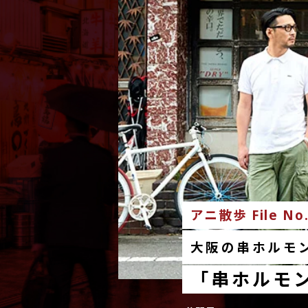
アニ散歩 File No
大阪の串ホルモ
「串ホルモ