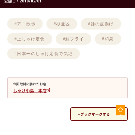
公開日：
2018/02/01
#アニ散歩
#杉並区
#鮭の皮揚げ
#上しゃけ定食
#鮭フライ
#和泉
#日本一のしゃけ定食で気絶
今回取材に訪れたお店
しゃけ小島 本店
ブックマークする