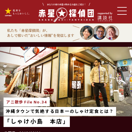
あなたの街の赤星が飲めるお店をご紹介！
私たち「赤星探偵団」が、
あしで稼いだ“おいしい情報”を発信します
アニ散歩
アニ散歩 File No.34
沖縄タウンで気絶する日本一のしゃけ定食とは？
「しゃけ小島 本店」