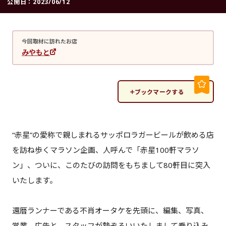
公開日：
2023/06/12
今回取材に訪れたお店
みやもと
ブックマークする
“赤星”の愛称で親しまれるサッポロラガービールが飲める店
を訪ね歩くマラソン企画、人呼んで「赤星100軒マラソ
ン」、ついに、このたびの訪問をもちまして80軒目に突入
いたします。
還暦ランナーである不肖オータケを先頭に、編集、写真、
営業、広告と、スタッフが勢ぞろいいたしまして乗り込み