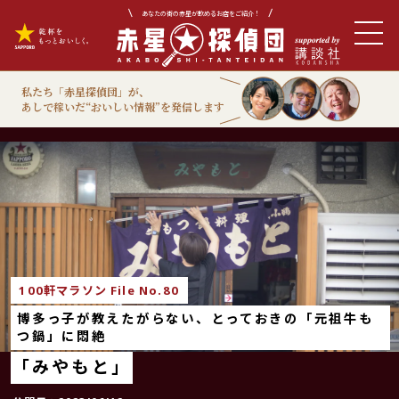
あなたの街の赤星が飲めるお店をご紹介！
私たち「赤星探偵団」が、
あしで稼いだ“おいしい情報”を発信します
100軒マラソン
100軒マラソン File No.80
博多っ子が教えたがらない、とっておきの「元祖牛も
つ鍋」に悶絶
「みやもと」