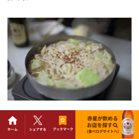
「麺は硬めを好む方、ぐずぐずにスープを吸った状態のを
好む方、さまざまですね。お鍋を食べて、もう何もお腹に
ブックマーク
ホーム
シェアする