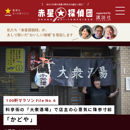
あなたの街の赤星が飲めるお店をご紹介！
私たち「赤星探偵団」が、
あしで稼いだ“おいしい情報”を発信します
100軒マラソン
100軒マラソン File No.6
料亭街の「大衆酒場」で店主の心意気に降参寸前
「かどや」