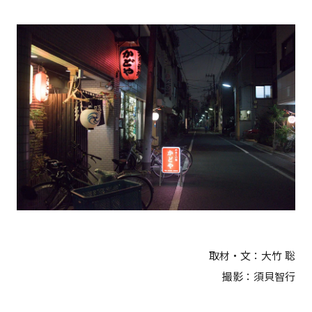
取材・文：大竹 聡
撮影：須貝智行