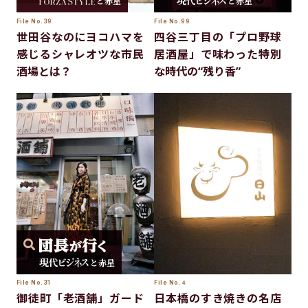
と赤星
と赤星
File No.39
File No.99
世田谷なのにヨコハマを
四谷三丁目の「プロ野球
感じるシャレオツな市民
居酒屋」で味わった特別
酒場とは？
な時代の“残り香”
と赤星
File No.31
File No.４
御徒町「老酒舗」ガード
日本橋のすき焼きの名店