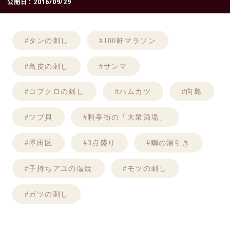
公開日：
2016/09/29
#タンの刺し
#100軒マラソン
#鳥皮の刺し
#サンマ
#コブクロの刺し
#ハムカツ
#向島
#ツブ貝
#料亭街の「大衆酒場」
#墨田区
#3点盛り
#鯛の湯引き
#子持ちアユの塩焼
#モツの刺し
#ガツの刺し