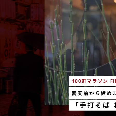
100軒マラソン Fil
蕎麦前から締め
「手打そば 