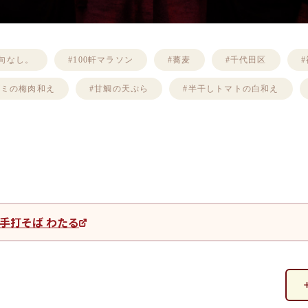
句なし。
#100軒マラソン
#蕎麦
#千代田区
ゴミの梅肉和え
#甘鯛の天ぷら
#半干しトマトの白和え
手打そば わたる