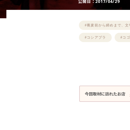
公開日：
2017/04/29
#蕎麦前から締めまで、文
#コシアブラ
#コ
今回取材に訪れたお店