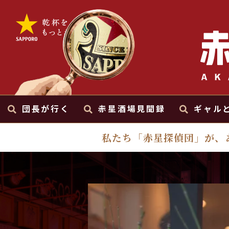
団長が行く
赤星酒場見聞録
ギャル
私たち「赤星探偵団」が、
100軒マラソン