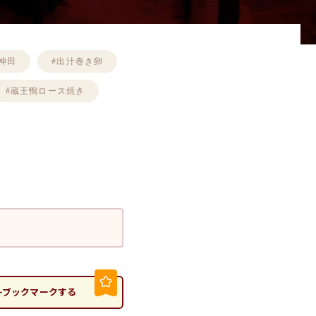
#神田
#出汁巻き卵
#蔵王鴨ロース焼き
ブックマークする