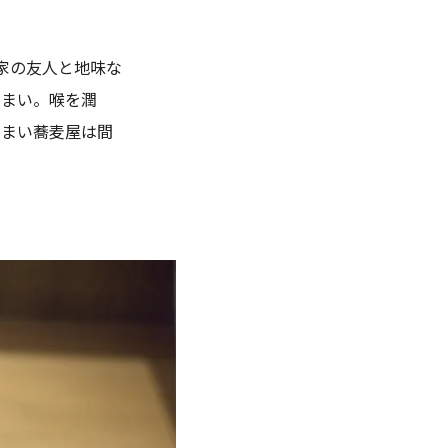
家の友人と地味な
うまい。喉を潤
うまい蕎麦屋は間