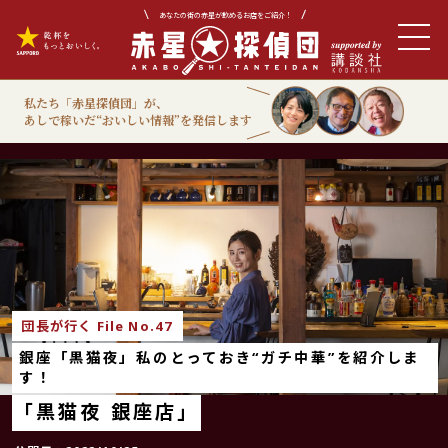
あなたの街の赤星が飲めるお店をご紹介！
私たち「赤星探偵団」が、
あしで稼いだ“おいしい情報”を発信します
団長が行く
団長が行く File No.47
銀座「黒猫夜」私のとっておき“ガチ中華”を紹介しま
す！
「黒猫夜 銀座店」