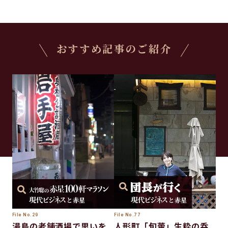
おすすめ記事のご紹介
と赤星
と赤星
File No.29
File No.77
湯島の老舗酒場で思いを
人形町「旬蕾」生粋の呑