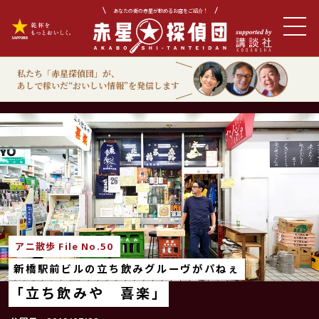
あなたの街の赤星が飲めるお店をご紹介！
私たち「赤星探偵団」が、
あしで稼いだ“おいしい情報”を発信します
アニ散歩
アニ散歩 File No.50
新橋駅前ビルの立ち飲みグルーヴがパねぇ
「立ち飲みや 喜楽」