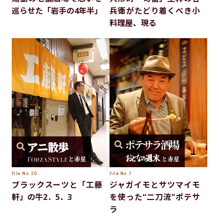
巡らせた「岩手の4年半」
兵衛がたどり着くべき小
料理屋、現る
と赤星
と赤星
File No.20
File No.7
ブラックスーツと「工藤
ジャガイモとサツマイモ
軒」の牛2．5．3
を使った“二刀流”ポテサ
ラ