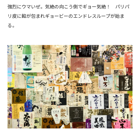
強烈にウマいぜ。気絶の向こう側でギョー気絶！ パリパ
リ皮に餡が包まれギョービーのエンドレスループが始ま
る。