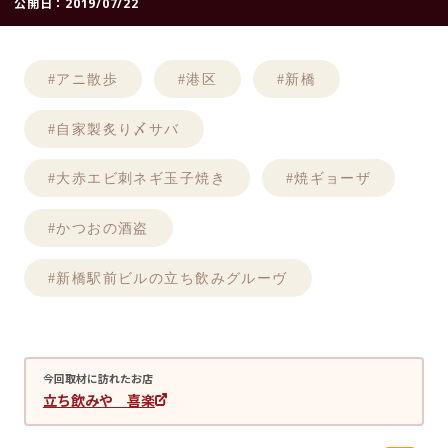
公開日：
2019/07/22
#アニ散歩
#港区
#新橋
#自家製炙り〆サバ
#大赤エビ刺ネギ玉子焼き
#焼ギョーザ
#かつおの酒盗
#新橋駅前ビルの立ち飲みグルーヴ
今回取材に訪れたお店
立ち飲みや 喜楽