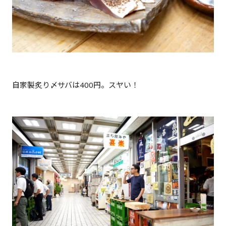
自家製炙り〆サバは400円。スヤい！