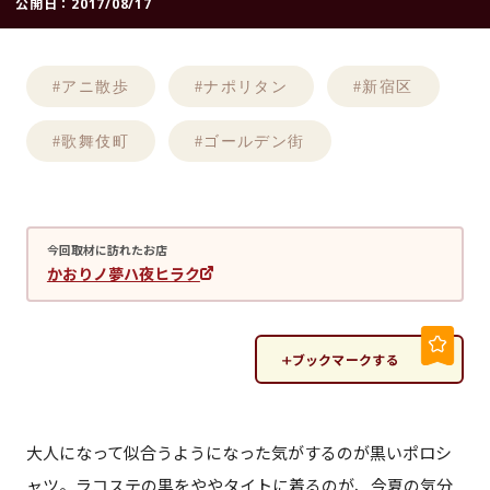
公開日：
2017/08/17
#アニ散歩
#ナポリタン
#新宿区
#歌舞伎町
#ゴールデン街
今回取材に訪れたお店
かおりノ夢ハ夜ヒラク
ブックマークする
大人になって似合うようになった気がするのが黒いポロシ
ャツ。ラコステの黒をややタイトに着るのが、今夏の気分