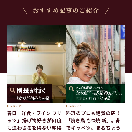
おすすめ記事のご紹介
と赤星
と赤星
File No.71
File No.06
春日「洋食・ワイン フリ
料理のプロも絶賛の店！
ッツ」揚げ物好きが何度
「焼き鳥 もつ焼 新」。茹
も通わざるを得ない納得
でキャベツ、まるちょう