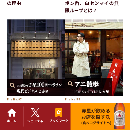
の理由
ポン酢、白センマイの無
限ループとは？
と赤星
と赤星
File No.97
File No.55
東十条の坂下に佇む「原
三茶の路地裏で本格中華
価計算苦手系酒場」が安
気絶！
くて美味くて最高すぎた
ブックマーク
ホーム
シェアする
件