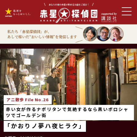
あなたの街の赤星が飲めるお店をご紹介！
私たち「赤星探偵団」が、
あしで稼いだ“おいしい情報”を発信します
アニ散歩
アニ散歩 File No.26
赤い女が作るナポリタンで気絶するなら黒いポロシャ
ツでゴールデン街
「かおりノ夢ハ夜ヒラク」