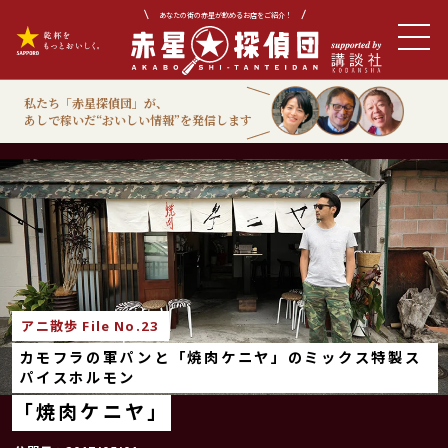
あなたの街の赤星が飲めるお店をご紹介！
私たち「赤星探偵団」が、
あしで稼いだ“おいしい情報”を発信します
アニ散歩
アニ散歩 File No.23
カモフラの軍パンと「焼肉ケニヤ」のミックス特製ス
パイスホルモン
「焼肉ケニヤ」