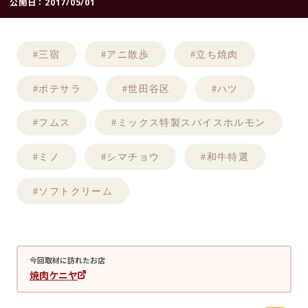
公開日：
2017/05/01
#三宿
#アニ散歩
#立ち焼肉
#ポテサラ
#世田谷区
#ハツ
#フムス
#ミックス特製スパイスホルモン
#ミノ
#シマチョウ
#和牛特選
#ソフトクリーム
今回取材に訪れたお店
焼肉ケニヤ