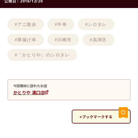
公開日：
2016/12/20
#アニ散歩
#牛串
#シロタレ
#厚揚げ串
#川崎市
#高津区
#「かとりや」のシロタレ
今回取材に訪れたお店
かとりや 溝口店
ブックマークする