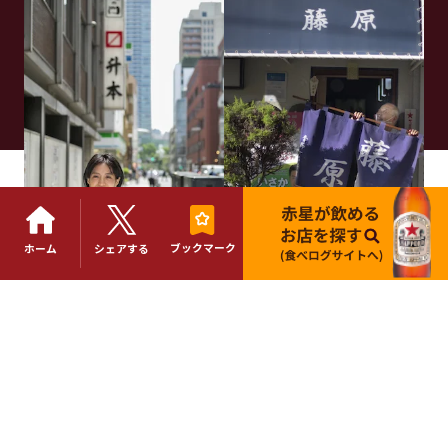
と赤星
と赤星
ブックマーク
ホーム
シェアする
File No.53
File No.75
虎ノ門「升本」変貌を遂
神戸・三宮「奇跡のよう
げる超都心の、変わらぬ
な酒場」で過ごした、あ
老舗大衆酒場で一献
りがたい時間