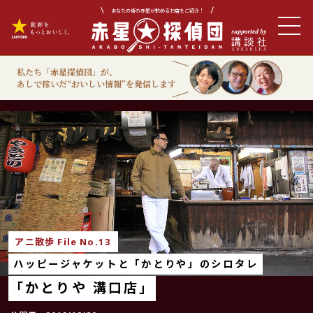
あなたの街の赤星が飲めるお店をご紹介！
私たち「赤星探偵団」が、
あしで稼いだ“おいしい情報”を発信します
アニ散歩
アニ散歩 File No.13
ハッピージャケットと「かとりや」のシロタレ
「かとりや 溝口店」