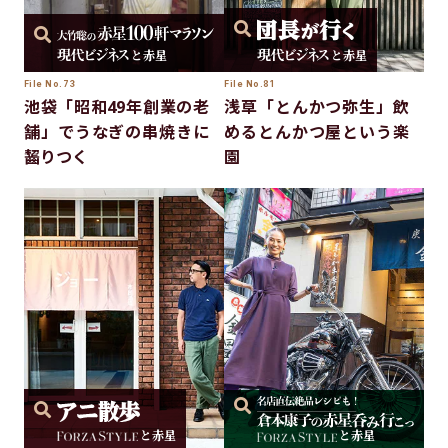
と赤星
と赤星
File No.73
File No.81
池袋「昭和49年創業の老
浅草「とんかつ弥生」飲
舗」でうなぎの串焼きに
めるとんかつ屋という楽
齧りつく
園
と赤星
と赤星