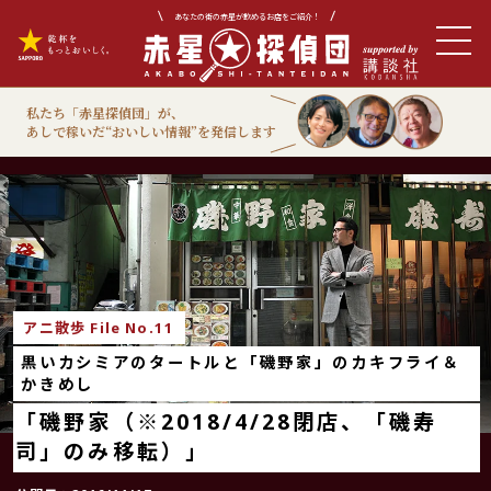
あなたの街の赤星が飲めるお店をご紹介！
私たち「赤星探偵団」が、
あしで稼いだ“おいしい情報”を発信します
アニ散歩
アニ散歩 File No.11
黒いカシミアのタートルと「磯野家」のカキフライ＆
かきめし
「磯野家（※2018/4/28閉店、「磯寿
司」のみ移転）」