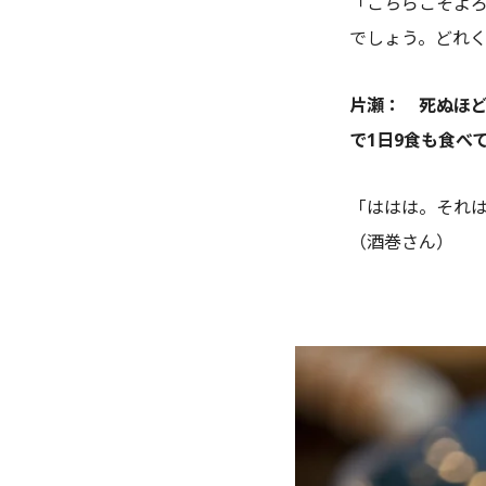
「こちらこそよ
でしょう。どれ
片瀬： 死ぬほど
で1日9食も食べ
「ははは。それ
（酒巻さん）