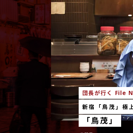
団長が行く File N
新宿「鳥茂」極
「鳥茂」