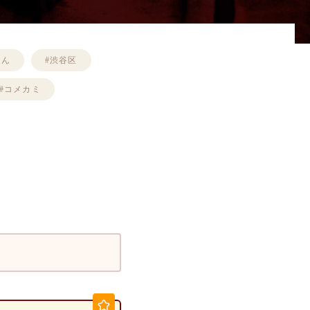
らん
#渋谷区
#コメカミ