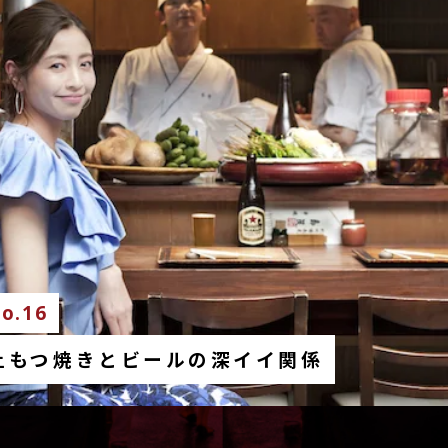
o.16
上もつ焼きとビールの深イイ関係