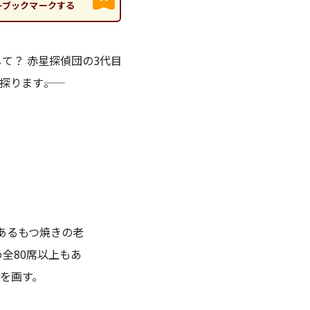
ブックマークする
て？ 赤星探偵団の3代目
ります――。
あるもつ焼きの老
全80席以上もあ
を画す。