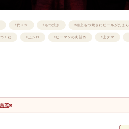
く
#代々木
#もつ焼き
#極上もつ焼きにビールがたま
#つくね
#上シロ
#ピーマンの肉詰め
#上タマ
鳥茂