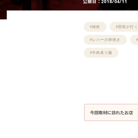
公開日：
2018/04/11
#雑炊
#団長が行
#レバーの串焼き
#牛肉炙り飯
今回取材に訪れたお店