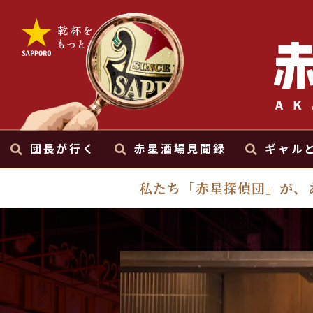
団長が行く
赤星酒場見聞録
ギャル
私たち「赤星探偵団」が、
団長が行く